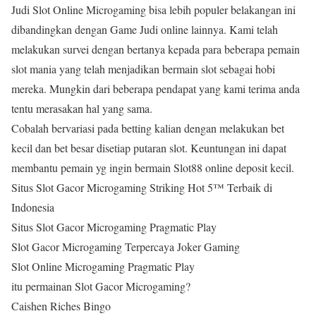
Judi Slot Online Microgaming bisa lebih populer belakangan ini
dibandingkan dengan Game Judi online lainnya. Kami telah
melakukan survei dengan bertanya kepada para beberapa pemain
slot mania yang telah menjadikan bermain slot sebagai hobi
mereka. Mungkin dari beberapa pendapat yang kami terima anda
tentu merasakan hal yang sama.
Cobalah bervariasi pada betting kalian dengan melakukan bet
kecil dan bet besar disetiap putaran slot. Keuntungan ini dapat
membantu pemain yg ingin bermain Slot88 online deposit kecil.
Situs Slot Gacor Microgaming Striking Hot 5™ Terbaik di
Indonesia
Situs Slot Gacor Microgaming Pragmatic Play
Slot Gacor Microgaming Terpercaya Joker Gaming
Slot Online Microgaming Pragmatic Play
itu permainan Slot Gacor Microgaming?
Caishen Riches Bingo