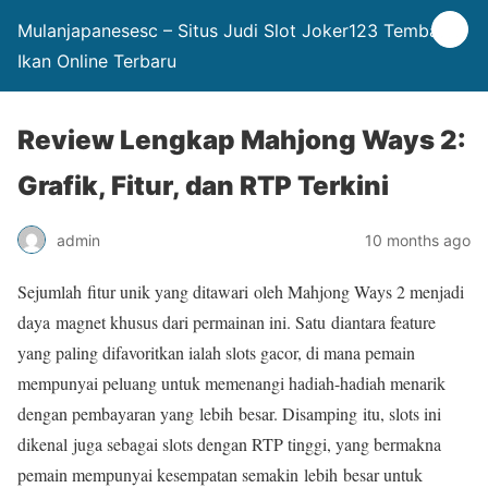
Mulanjapanesesc – Situs Judi Slot Joker123 Tembak
Ikan Online Terbaru
Review Lengkap Mahjong Ways 2:
Grafik, Fitur, dan RTP Terkini
admin
10 months ago
Sejumlah fitur unik yang ditawari oleh Mahjong Ways 2 menjadi
daya magnet khusus dari permainan ini. Satu diantara feature
yang paling difavoritkan ialah slots gacor, di mana pemain
mempunyai peluang untuk memenangi hadiah-hadiah menarik
dengan pembayaran yang lebih besar. Disamping itu, slots ini
dikenal juga sebagai slots dengan RTP tinggi, yang bermakna
pemain mempunyai kesempatan semakin lebih besar untuk