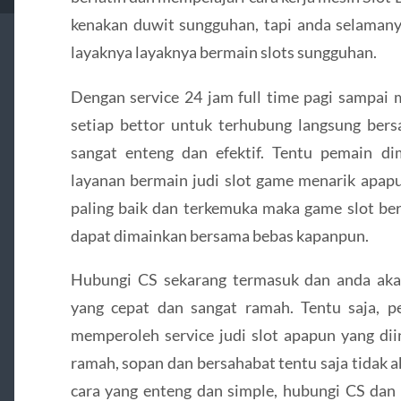
kenakan duwit sungguhan, tapi anda selama
layaknya layaknya bermain slots sungguhan.
Dengan service 24 jam full time pagi sampai
setiap bettor untuk terhubung langsung bers
sangat enteng dan efektif. Tentu pemain d
layanan bermain judi slot game menarik apapu
paling baik dan terkemuka maka game slot be
dapat dimainkan bersama bebas kapanpun.
Hubungi CS sekarang termasuk dan anda aka
yang cepat dan sangat ramah. Tentu saja, 
memperoleh service judi slot apapun yang dii
ramah, sopan dan bersahabat tentu saja tidak
cara yang enteng dan simple, hubungi CS dan 