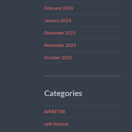
February 2024
January 2024
December 2023
November 2023
October 2023
Categories
AIRBET88
cafe fontana