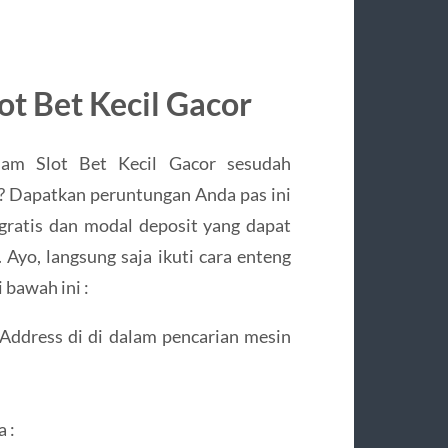
t Bet Kecil Gacor
lam Slot Bet Kecil Gacor sesudah
? Dapatkan peruntungan Anda pas ini
ratis dan modal deposit yang dapat
. Ayo, langsung saja ikuti cara enteng
 bawah ini :
 Address di di dalam pencarian mesin
 :