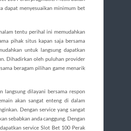
nya dapat menyesuaikan minimum bet
 malam tentu perihal ini memudahkan
ama pihak situs kapan saja bersama
imudahkan untuk langsung dapatkan
n. Dihadirkan oleh puluhan provider
rsama beragam pilihan game menarik
n langsung dilayani bersama respon
pemain akan sangat enteng di dalam
nginkan. Dengan service yang sangat
 akan sebabkan anda canggung. Dengan
dapatkan service Slot Bet 100 Perak