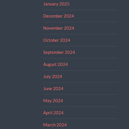
January 2025
December 2024
November 2024
October 2024
September 2024
August 2024
July 2024
June 2024
May 2024
April 2024
March 2024