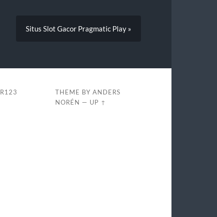
Situs Slot Gacor Pragmatic Play »
ER123
THEME BY
ANDERS
NORÉN
—
UP ↑