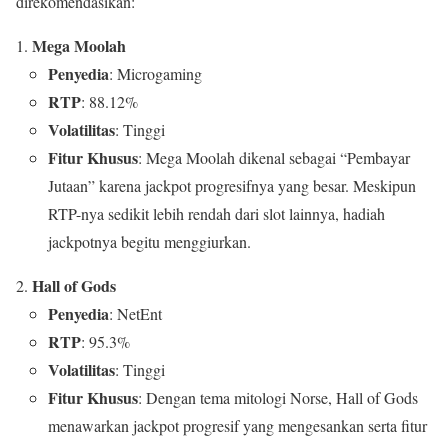
direkomendasikan:
Mega Moolah
Penyedia
: Microgaming
RTP
: 88.12%
Volatilitas
: Tinggi
Fitur Khusus
: Mega Moolah dikenal sebagai “Pembayar
Jutaan” karena jackpot progresifnya yang besar. Meskipun
RTP-nya sedikit lebih rendah dari slot lainnya, hadiah
jackpotnya begitu menggiurkan.
Hall of Gods
Penyedia
: NetEnt
RTP
: 95.3%
Volatilitas
: Tinggi
Fitur Khusus
: Dengan tema mitologi Norse, Hall of Gods
menawarkan jackpot progresif yang mengesankan serta fitur