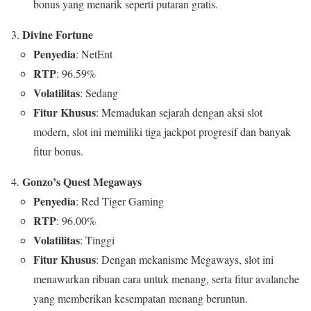
bonus yang menarik seperti putaran gratis.
Divine Fortune
Penyedia
: NetEnt
RTP
: 96.59%
Volatilitas
: Sedang
Fitur Khusus
: Memadukan sejarah dengan aksi slot
modern, slot ini memiliki tiga jackpot progresif dan banyak
fitur bonus.
Gonzo’s Quest Megaways
Penyedia
: Red Tiger Gaming
RTP
: 96.00%
Volatilitas
: Tinggi
Fitur Khusus
: Dengan mekanisme Megaways, slot ini
menawarkan ribuan cara untuk menang, serta fitur avalanche
yang memberikan kesempatan menang beruntun.