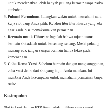
untuk mendapatkan lebih banyak peluang bermain tanpa risiko
tambahan.
Pahami Permainan
: Luangkan waktu untuk memahami cara
kerja slot yang Anda pilih. Ketahui fitur-fitur khusus yang ada
agar Anda bisa memaksimalkan permainan.
Bermain untuk Hiburan
: Ingatlah bahwa tujuan utama
bermain slot adalah untuk bersenang-senang. Meski peluang
menang ada, jangan sampai bermain hanya fokus pada
kemenangan.
Coba Demo Versi
: Sebelum bermain dengan uang sungguhan,
coba versi demo dari slot yang ingin Anda mainkan. Ini
memberi Anda kesempatan untuk memahami permainan tanpa
risiko.
Kesimpulan
Slot jackpot dengan RTP tinggi adalah pilihan yang sangat