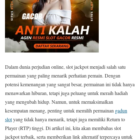
Dalam dunia perjudian online, slot jackpot menjadi salah satu
permainan yang paling menarik perhatian pemain. Dengan
potensi kemenangan yang sangat besar, permainan ini tidak hanya
menawarkan hiburan, tetapi juga peluang untuk meraih hadiah
yang mengubah hidup. Namun, untuk memaksimalkan
kesempatan menang, penting untuk memilih permainan
gadun
slot
yang tidak hanya menarik, tetapi juga memiliki Return to
Player (RTP) tinggi. Di artikel ini, kita akan membahas slot
jackpot terbaik, serta memberikan link alternatif terpercaya untuk