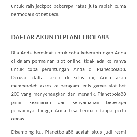
untuk raih jackpot beberapa ratus juta rupiah cuma
bermodal slot bet kecil.
DAFTAR AKUN DI PLANETBOLA88
Bila Anda berminat untuk coba keberuntungan Anda
di dalam permainan slot online, tidak ada kelirunya
untuk coba peruntungan Anda di Planetbola88.
Dengan daftar akun di situs ini, Anda akan
memperoleh akses ke beragam jenis games slot bet
200 yang menyenangkan dan menarik. Planetbola88
jamin keamanan dan kenyamanan beberapa
pemainnya, hingga Anda bisa bermain tanpa perlu
cemas.
Disamping itu, Planetbola88 adalah situs judi resmi