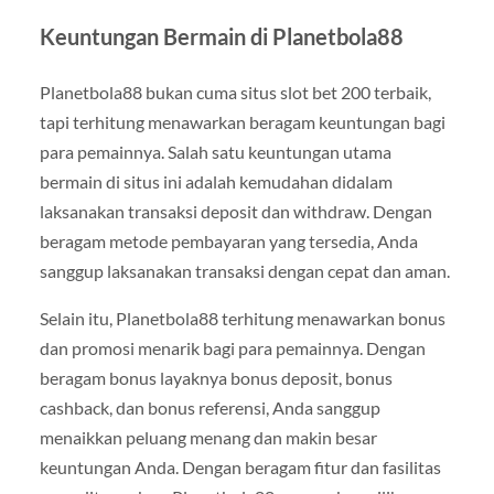
Keuntungan Bermain di Planetbola88
Planetbola88 bukan cuma situs slot bet 200 terbaik,
tapi terhitung menawarkan beragam keuntungan bagi
para pemainnya. Salah satu keuntungan utama
bermain di situs ini adalah kemudahan didalam
laksanakan transaksi deposit dan withdraw. Dengan
beragam metode pembayaran yang tersedia, Anda
sanggup laksanakan transaksi dengan cepat dan aman.
Selain itu, Planetbola88 terhitung menawarkan bonus
dan promosi menarik bagi para pemainnya. Dengan
beragam bonus layaknya bonus deposit, bonus
cashback, dan bonus referensi, Anda sanggup
menaikkan peluang menang dan makin besar
keuntungan Anda. Dengan beragam fitur dan fasilitas