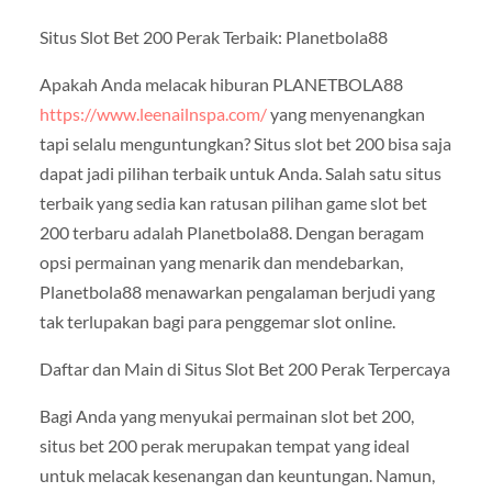
Situs Slot Bet 200 Perak Terbaik: Planetbola88
Apakah Anda melacak hiburan PLANETBOLA88
https://www.leenailnspa.com/
yang menyenangkan
tapi selalu menguntungkan? Situs slot bet 200 bisa saja
dapat jadi pilihan terbaik untuk Anda. Salah satu situs
terbaik yang sedia kan ratusan pilihan game slot bet
200 terbaru adalah Planetbola88. Dengan beragam
opsi permainan yang menarik dan mendebarkan,
Planetbola88 menawarkan pengalaman berjudi yang
tak terlupakan bagi para penggemar slot online.
Daftar dan Main di Situs Slot Bet 200 Perak Terpercaya
Bagi Anda yang menyukai permainan slot bet 200,
situs bet 200 perak merupakan tempat yang ideal
untuk melacak kesenangan dan keuntungan. Namun,