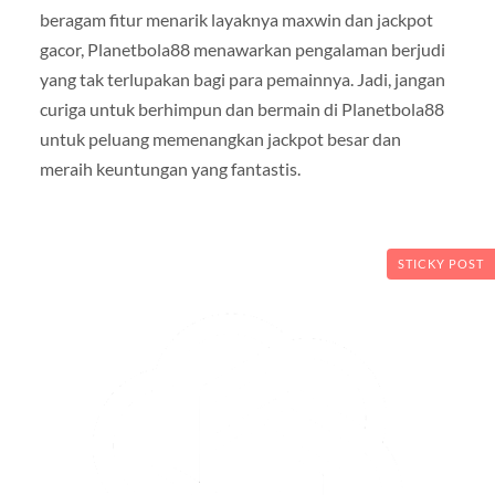
beragam fitur menarik layaknya maxwin dan jackpot
gacor, Planetbola88 menawarkan pengalaman berjudi
yang tak terlupakan bagi para pemainnya. Jadi, jangan
curiga untuk berhimpun dan bermain di Planetbola88
untuk peluang memenangkan jackpot besar dan
meraih keuntungan yang fantastis.
STICKY POST