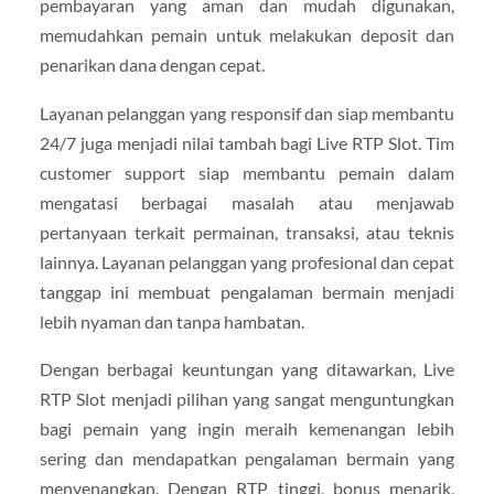
pembayaran yang aman dan mudah digunakan,
memudahkan pemain untuk melakukan deposit dan
penarikan dana dengan cepat.
Layanan pelanggan yang responsif dan siap membantu
24/7 juga menjadi nilai tambah bagi Live RTP Slot. Tim
customer support siap membantu pemain dalam
mengatasi berbagai masalah atau menjawab
pertanyaan terkait permainan, transaksi, atau teknis
lainnya. Layanan pelanggan yang profesional dan cepat
tanggap ini membuat pengalaman bermain menjadi
lebih nyaman dan tanpa hambatan.
Dengan berbagai keuntungan yang ditawarkan, Live
RTP Slot menjadi pilihan yang sangat menguntungkan
bagi pemain yang ingin meraih kemenangan lebih
sering dan mendapatkan pengalaman bermain yang
menyenangkan. Dengan RTP tinggi, bonus menarik,