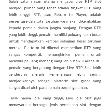
Salah satu alasan utama mengapa Live RTP Slot
menjadi pilihan yang tepat adalah tingkat RTP yang
lebih tinggi. RTP, atau Return to Player, adalah
persentase dari total taruhan yang akan dikembalikan
kepada pemain dalam jangka panjang. Dengan RTP
yang lebih tinggi, pemain memiliki peluang lebih besar
untuk mendapatkan kembali sebagian besar taruhan
mereka. Platform ini dikenal memberikan RTP yang
sangat kompetitif, memungkinkan pemain untuk
memiliki peluang menang yang lebih baik. Karena itu,
pemain yang bergabung dengan Live RTP Slot lebih
cenderung meraih kemenangan lebih sering,
menjadikannya sebagai platform slot gacor yang
sangat dicari oleh para pemain berpengalaman.
Tidak hanya RTP yang tinggi, Live RTP Slot juga
menawarkan berbagai jenis permainan slot dengan