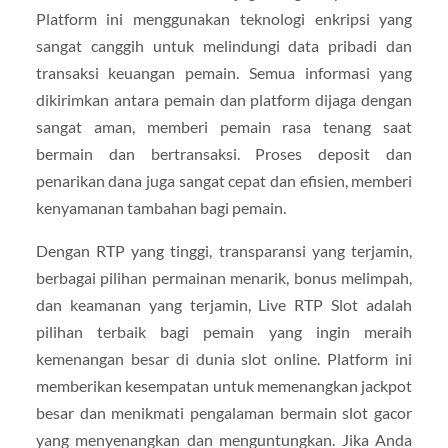
Platform ini menggunakan teknologi enkripsi yang
sangat canggih untuk melindungi data pribadi dan
transaksi keuangan pemain. Semua informasi yang
dikirimkan antara pemain dan platform dijaga dengan
sangat aman, memberi pemain rasa tenang saat
bermain dan bertransaksi. Proses deposit dan
penarikan dana juga sangat cepat dan efisien, memberi
kenyamanan tambahan bagi pemain.
Dengan RTP yang tinggi, transparansi yang terjamin,
berbagai pilihan permainan menarik, bonus melimpah,
dan keamanan yang terjamin, Live RTP Slot adalah
pilihan terbaik bagi pemain yang ingin meraih
kemenangan besar di dunia slot online. Platform ini
memberikan kesempatan untuk memenangkan jackpot
besar dan menikmati pengalaman bermain slot gacor
yang menyenangkan dan menguntungkan. Jika Anda