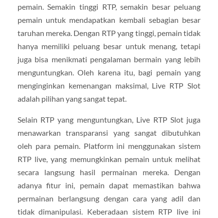
pemain. Semakin tinggi RTP, semakin besar peluang
pemain untuk mendapatkan kembali sebagian besar
taruhan mereka. Dengan RTP yang tinggi, pemain tidak
hanya memiliki peluang besar untuk menang, tetapi
juga bisa menikmati pengalaman bermain yang lebih
menguntungkan. Oleh karena itu, bagi pemain yang
menginginkan kemenangan maksimal, Live RTP Slot
adalah pilihan yang sangat tepat.
Selain RTP yang menguntungkan, Live RTP Slot juga
menawarkan transparansi yang sangat dibutuhkan
oleh para pemain. Platform ini menggunakan sistem
RTP live, yang memungkinkan pemain untuk melihat
secara langsung hasil permainan mereka. Dengan
adanya fitur ini, pemain dapat memastikan bahwa
permainan berlangsung dengan cara yang adil dan
tidak dimanipulasi. Keberadaan sistem RTP live ini