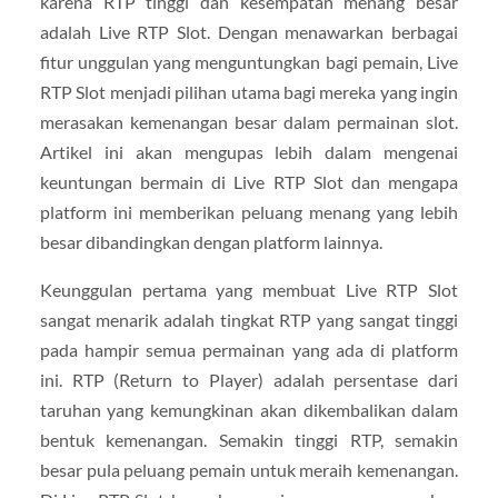
karena RTP tinggi dan kesempatan menang besar
adalah Live RTP Slot. Dengan menawarkan berbagai
fitur unggulan yang menguntungkan bagi pemain, Live
RTP Slot menjadi pilihan utama bagi mereka yang ingin
merasakan kemenangan besar dalam permainan slot.
Artikel ini akan mengupas lebih dalam mengenai
keuntungan bermain di Live RTP Slot dan mengapa
platform ini memberikan peluang menang yang lebih
besar dibandingkan dengan platform lainnya.
Keunggulan pertama yang membuat Live RTP Slot
sangat menarik adalah tingkat RTP yang sangat tinggi
pada hampir semua permainan yang ada di platform
ini. RTP (Return to Player) adalah persentase dari
taruhan yang kemungkinan akan dikembalikan dalam
bentuk kemenangan. Semakin tinggi RTP, semakin
besar pula peluang pemain untuk meraih kemenangan.