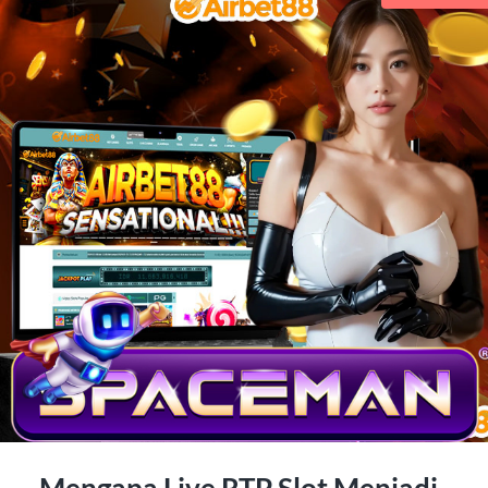
Mengapa Live RTP Slot Menjadi