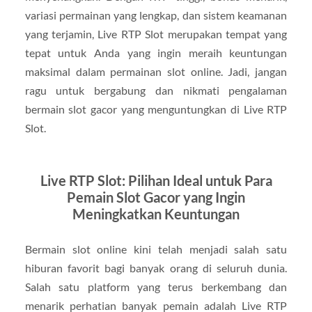
variasi permainan yang lengkap, dan sistem keamanan
yang terjamin, Live RTP Slot merupakan tempat yang
tepat untuk Anda yang ingin meraih keuntungan
maksimal dalam permainan slot online. Jadi, jangan
ragu untuk bergabung dan nikmati pengalaman
bermain slot gacor yang menguntungkan di Live RTP
Slot.
Live RTP Slot: Pilihan Ideal untuk Para
Pemain Slot Gacor yang Ingin
Meningkatkan Keuntungan
Bermain slot online kini telah menjadi salah satu
hiburan favorit bagi banyak orang di seluruh dunia.
Salah satu platform yang terus berkembang dan
menarik perhatian banyak pemain adalah Live RTP