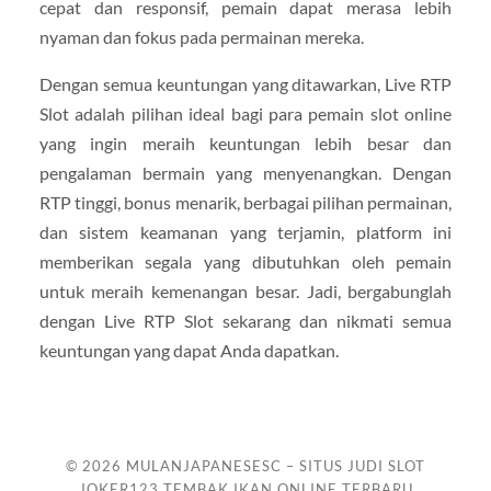
cepat dan responsif, pemain dapat merasa lebih
nyaman dan fokus pada permainan mereka.
Dengan semua keuntungan yang ditawarkan, Live RTP
Slot adalah pilihan ideal bagi para pemain slot online
yang ingin meraih keuntungan lebih besar dan
pengalaman bermain yang menyenangkan. Dengan
RTP tinggi, bonus menarik, berbagai pilihan permainan,
dan sistem keamanan yang terjamin, platform ini
memberikan segala yang dibutuhkan oleh pemain
untuk meraih kemenangan besar. Jadi, bergabunglah
dengan Live RTP Slot sekarang dan nikmati semua
keuntungan yang dapat Anda dapatkan.
© 2026
MULANJAPANESESC – SITUS JUDI SLOT
JOKER123 TEMBAK IKAN ONLINE TERBARU