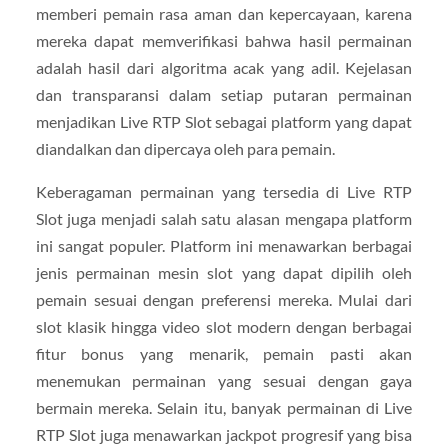
memberi pemain rasa aman dan kepercayaan, karena
mereka dapat memverifikasi bahwa hasil permainan
adalah hasil dari algoritma acak yang adil. Kejelasan
dan transparansi dalam setiap putaran permainan
menjadikan Live RTP Slot sebagai platform yang dapat
diandalkan dan dipercaya oleh para pemain.
Keberagaman permainan yang tersedia di Live RTP
Slot juga menjadi salah satu alasan mengapa platform
ini sangat populer. Platform ini menawarkan berbagai
jenis permainan mesin slot yang dapat dipilih oleh
pemain sesuai dengan preferensi mereka. Mulai dari
slot klasik hingga video slot modern dengan berbagai
fitur bonus yang menarik, pemain pasti akan
menemukan permainan yang sesuai dengan gaya
bermain mereka. Selain itu, banyak permainan di Live
RTP Slot juga menawarkan jackpot progresif yang bisa