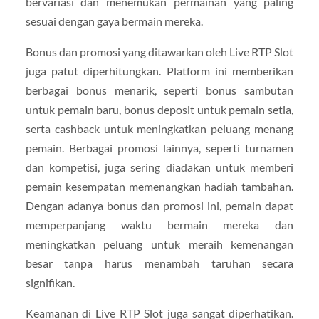
bervariasi dan menemukan permainan yang paling
sesuai dengan gaya bermain mereka.
Bonus dan promosi yang ditawarkan oleh Live RTP Slot
juga patut diperhitungkan. Platform ini memberikan
berbagai bonus menarik, seperti bonus sambutan
untuk pemain baru, bonus deposit untuk pemain setia,
serta cashback untuk meningkatkan peluang menang
pemain. Berbagai promosi lainnya, seperti turnamen
dan kompetisi, juga sering diadakan untuk memberi
pemain kesempatan memenangkan hadiah tambahan.
Dengan adanya bonus dan promosi ini, pemain dapat
memperpanjang waktu bermain mereka dan
meningkatkan peluang untuk meraih kemenangan
besar tanpa harus menambah taruhan secara
signifikan.
Keamanan di Live RTP Slot juga sangat diperhatikan.