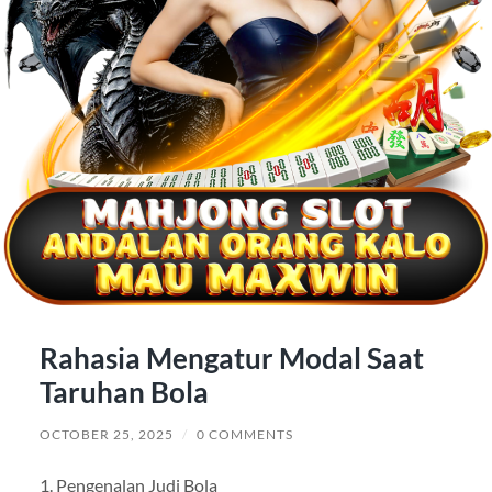
Rahasia Mengatur Modal Saat
Taruhan Bola
OCTOBER 25, 2025
/
0 COMMENTS
1. Pengenalan Judi Bola