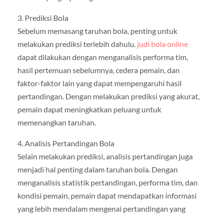
3. Prediksi Bola
Sebelum memasang taruhan bola, penting untuk
melakukan prediksi terlebih dahulu.
judi bola online
dapat dilakukan dengan menganalisis performa tim,
hasil pertemuan sebelumnya, cedera pemain, dan
faktor-faktor lain yang dapat mempengaruhi hasil
pertandingan. Dengan melakukan prediksi yang akurat,
pemain dapat meningkatkan peluang untuk
memenangkan taruhan.
4. Analisis Pertandingan Bola
Selain melakukan prediksi, analisis pertandingan juga
menjadi hal penting dalam taruhan bola. Dengan
menganalisis statistik pertandingan, performa tim, dan
kondisi pemain, pemain dapat mendapatkan informasi
yang lebih mendalam mengenai pertandingan yang