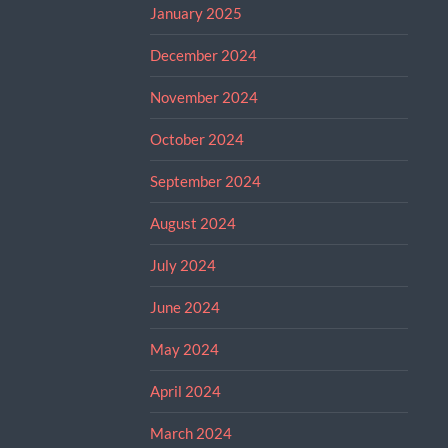
January 2025
December 2024
November 2024
October 2024
September 2024
August 2024
July 2024
June 2024
May 2024
April 2024
March 2024