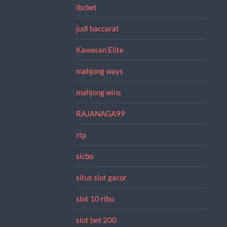
ibcbet
judi baccarat
Kawasan Elite
mahjong ways
mahjong wins
RAJANAGA99
rtp
sicbo
situs slot gacor
slot 10 ribu
slot bet 200