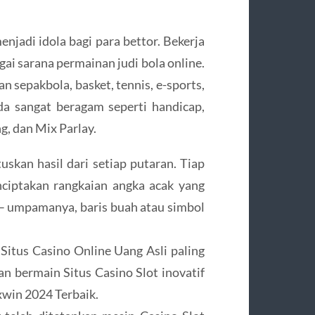
njadi idola bagi para bettor. Bekerja
 sarana permainan judi bola online.
sepakbola, basket, tennis, e-sports,
da sangat beragam seperti handicap,
g, dan Mix Parlay.
skan hasil dari setiap putaran. Tiap
ciptakan rangkaian angka acak yang
 – umpamanya, baris buah atau simbol
r Situs Casino Online Uang Asli paling
n bermain Situs Casino Slot inovatif
xwin 2024 Terbaik.