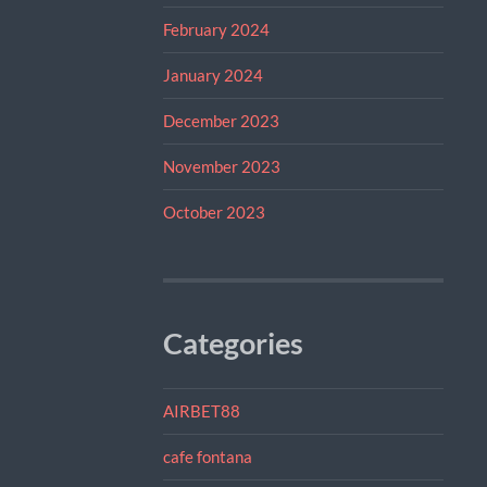
February 2024
January 2024
December 2023
November 2023
October 2023
Categories
AIRBET88
cafe fontana