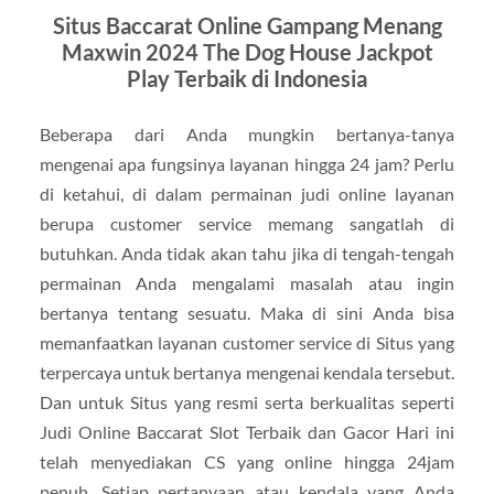
Situs Baccarat Online Gampang Menang
Maxwin 2024 The Dog House Jackpot
Play Terbaik di Indonesia
Beberapa dari Anda mungkin bertanya-tanya
mengenai apa fungsinya layanan hingga 24 jam? Perlu
di ketahui, di dalam permainan judi online layanan
berupa customer service memang sangatlah di
butuhkan. Anda tidak akan tahu jika di tengah-tengah
permainan Anda mengalami masalah atau ingin
bertanya tentang sesuatu. Maka di sini Anda bisa
memanfaatkan layanan customer service di Situs yang
terpercaya untuk bertanya mengenai kendala tersebut.
Dan untuk Situs yang resmi serta berkualitas seperti
Judi Online Baccarat Slot Terbaik dan Gacor Hari ini
telah menyediakan CS yang online hingga 24jam
penuh. Setiap pertanyaan atau kendala yang Anda