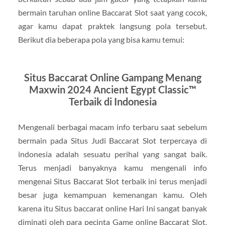
bermain taruhan online Baccarat Slot saat yang cocok,
agar kamu dapat praktek langsung pola tersebut.
Berikut dia beberapa pola yang bisa kamu temui:
Situs Baccarat Online Gampang Menang
Maxwin 2024 Ancient Egypt Classic™
Terbaik di Indonesia
Mengenali berbagai macam info terbaru saat sebelum
bermain pada Situs Judi Baccarat Slot terpercaya di
indonesia adalah sesuatu perihal yang sangat baik.
Terus menjadi banyaknya kamu mengenali info
mengenai Situs Baccarat Slot terbaik ini terus menjadi
besar juga kemampuan kemenangan kamu. Oleh
karena itu Situs baccarat online Hari Ini sangat banyak
diminati oleh para pecinta Game online Baccarat Slot,